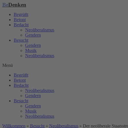
Be
Denken
Zum
Inhalt
Begrüßt
wechseln
Betont
Bedacht
Neoliberalismus
Gendern
Besucht
Gendern
Musik
Neoliberalismus
Menü
Begrüßt
Betont
Bedacht
Neoliberalismus
Gendern
Besucht
Gendern
Musik
Neoliberalismus
Willkommen
»
Besucht
»
Neoliberalismus
»
Der neoliberale Staatsstr