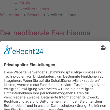
Musik
Neoliberalismus
Willkommen
»
Besucht
»
Neoliberalismus
Der neoliberale Faschismus
Mont Pèlerin Society (Artikel) – der-neoliberale-
staatstreichs Webseite! (jimdofree.com) Dieser Artikel gibt
klar wieder was gerade auf der Welt passiert. Wer ein
wenig kritisch die Entwicklung auf der Welt beobachtet,
findet
Weiterlesen »
2. März 2023
Der neoliberale Staatsstreich
Neoliberalismus – Diktatur der freien Märkte – der-