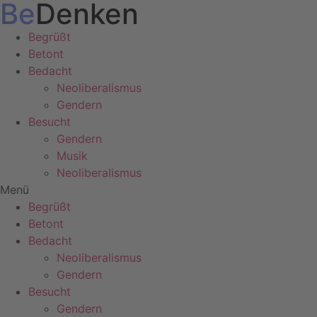
Be
Denken
Zum
Inhalt
Begrüßt
wechseln
Betont
Bedacht
Neoliberalismus
Gendern
Besucht
Gendern
Musik
Neoliberalismus
Menü
Begrüßt
Betont
Bedacht
Neoliberalismus
Gendern
Besucht
Gendern